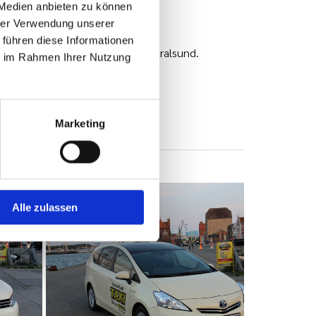
 Medien anbieten zu können
hrer Verwendung unserer
 führen diese Informationen
ng im Platz des Friedens 22 in Stralsund.
ie im Rahmen Ihrer Nutzung
Marketing
Alle zulassen