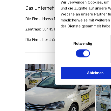
Wir verwenden Cookies, um I
Das Unternehmen Hansa Funktaxi Stral
und die Zugriffe auf unsere 
Website an unsere Partner fü
Die Firma Hansa Funk-Taxi in Stralsund hat seine 
möglicherweise mit weiteren
der Dienste gesammelt habe
Zentrale:
18445 Kramerhof / Groß Kedingshagen,
Einwilligungsauswahl
Die Firma beschäftigt ca. 24 Mitarbeiter, davon ca.
Notwendig
Ablehnen