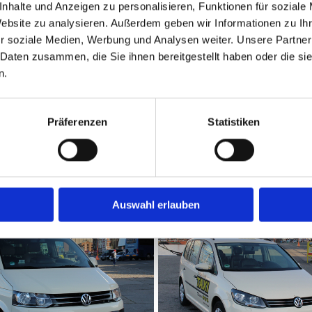
nhalte und Anzeigen zu personalisieren, Funktionen für soziale
sund
Website zu analysieren. Außerdem geben wir Informationen zu I
r soziale Medien, Werbung und Analysen weiter. Unsere Partner
Zentrale in Kramerhof/Groß Kedingshagen, sowie eine Niederlassu
 Daten zusammen, die Sie ihnen bereitgestellt haben oder die s
n.
 Hauptstraße 48.
 5x Mitarbeiter in der Zentrale.
Präferenzen
Statistiken
Auswahl erlauben