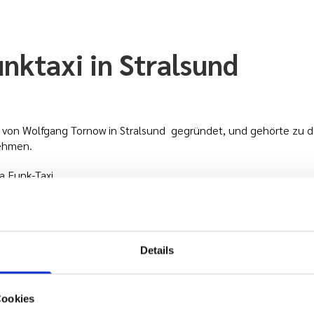
nktaxi in Stralsund
 von Wolfgang Tornow in Stralsund gegründet, und gehörte zu d
nehmen.
 Funk-Taxi.
 Torsten Passehl übernommen.
hmen:
Details
Cookies